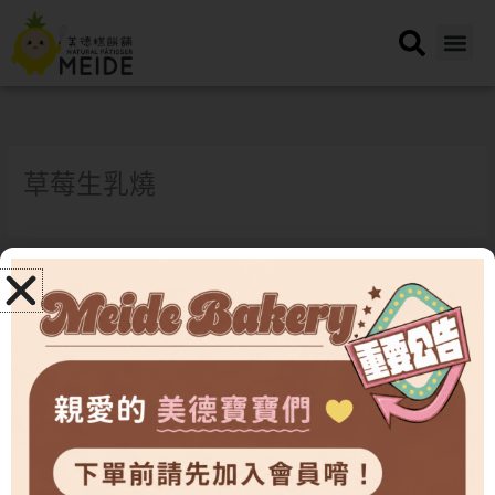
跳
至
主
要
內
容
草莓生乳燒
←
上一篇橫幅
下一篇橫幅
→