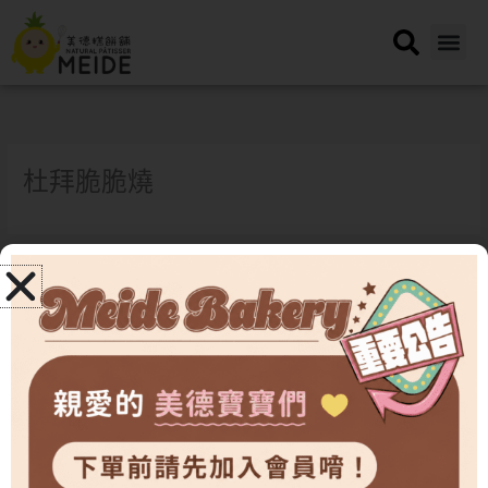
跳
至
主
要
內
容
杜拜脆脆燒
←
上一篇橫幅