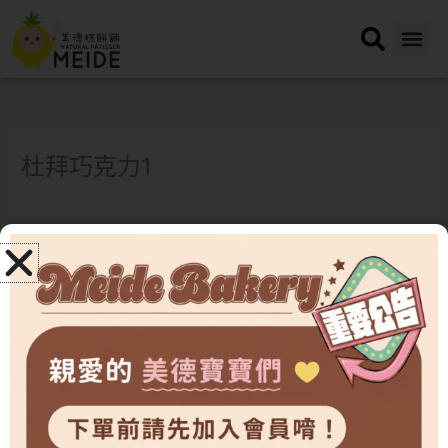
跳
至
主
要
內
容
杜拜巧克力1
←
上一篇橫幅
下一篇橫幅
→