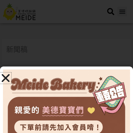
跳
至
主
要
內
容
新聞稿
←
上一篇採訪
下一篇採訪
→