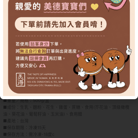
濃郁花生 × 香醇生乳
原味生乳蛋糕體，
搭配牧場鮮乳熬煮生乳內餡，
再融合香濃顆粒花生醬。
細緻奶香中帶著濃郁花生風味，
層次豐富、香氣迷人。
每一口都吃得到花生顆粒的滿足感，
是花生控絕對不能錯過的人氣口味
商品規格
■品名：花生生乳捲
■重量／規格：500g/盒
■成份：生乳、麵粉、花生、雞蛋、蔗糖、食用(芥花油、頂級橄欖
油、葵花油、葡萄籽油、玉米油)、食用醋
■產地：台灣
■保存期限：冷凍15天
■保存方法：需冷凍-18度c