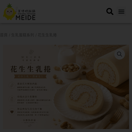
跳
至
主
要
內
首頁
/
生乳蛋糕系列
/ 花生生乳捲
容