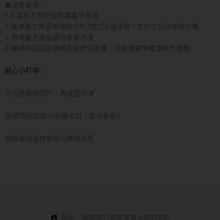
■注意事項：
1.本產品不含防腐劑請盡早食用
2.解凍後之商品需儲存於0-7度C冷藏冰箱，並於三日內食用完畢
3.解凍後之商品請勿重覆冷凍
4.解凍時間因設備與天候狀況差異，可依據實際需要略作調整
貼心小叮嚀：
可先將蛋糕切片，再放置冷凍
品嚐時約回溫20分鐘左右，即可享用!!
開封後請儘快食用以確保品質
地址：桃園市八德區東勇北路578號