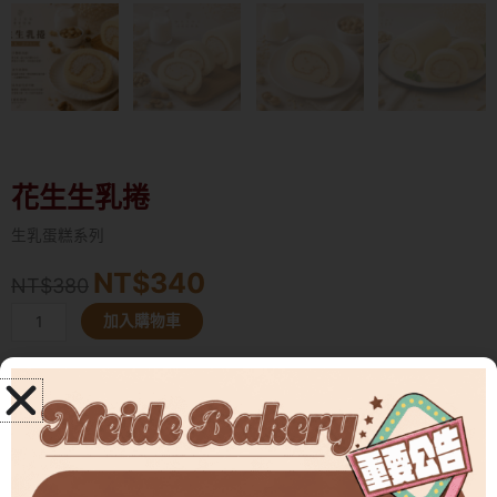
花生生乳捲
生乳蛋糕系列
NT$
340
原
目
NT$
380
始
前
花
加入購物車
價
價
生
格：
格：
生
NT$380。
NT$340。
乳
最熟悉的花生香，
捲
捲進最溫柔的生乳裡。
數
量
花生生乳捲