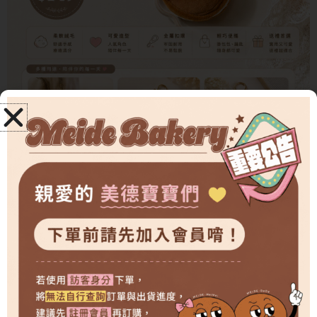
美德週邊-絨毛吊飾鑰匙圈
美德週邊商品加購專區
NT$
149
原
目
NT$
179
始
前
美
加入購物車
價
價
德
格：
格：