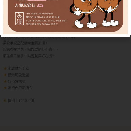
週
NT$179。
NT$149。
邊-
美德糕餅舖 絨毛吊飾鑰匙圈
絨
毛
把可愛隨身帶著走
吊
飾
超人氣角色 dede 與 meimei 化身療癒絨毛吊飾，
鑰
柔軟手感搭配精緻金屬扣環，
匙
無論掛在包包、鑰匙或隨身小物上，
圈
都能讓日常多一點溫暖與好心情。
數
量
柔軟絨毛手感
精緻可愛造型
輕巧好攜帶
送禮自用都適合
售價｜$149／個