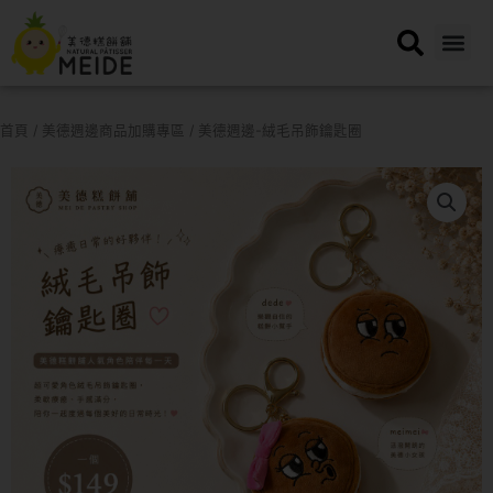
跳
至
主
要
內
首頁
/
美德週邊商品加購專區
/ 美德週邊-絨毛吊飾鑰匙圈
容