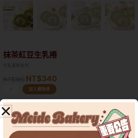
抹茶紅豆生乳捲
生乳蛋糕系列
NT$
340
原
目
NT$
380
始
前
抹
加入購物車
價
價
茶
格：
格：
紅
NT$380。
NT$340。
豆
抹茶
紅豆
生乳捲
生
靜岡抹茶的回甘
，
遇見紅豆的溫柔香甜
。
乳
捲
抹茶紅豆生乳捲
數