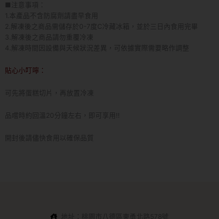
■注意事項：
1.本產品不含防腐劑請盡早食用
2.解凍後之商品需儲存於0-7度C冷藏冰箱，並於三日內食用完畢
3.解凍後之商品請勿重覆冷凍
4.解凍時間因設備與天候狀況差異，可依據實際需要略作調整
貼心小叮嚀：
可先將蛋糕切片，再放置冷凍
品嚐時約回溫20分鐘左右，即可享用!!
開封後請儘快食用以確保品質
地址：桃園市八德區東勇北路578號