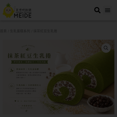
跳
至
主
要
內
首頁
/
生乳蛋糕系列
/ 抹茶紅豆生乳捲
容