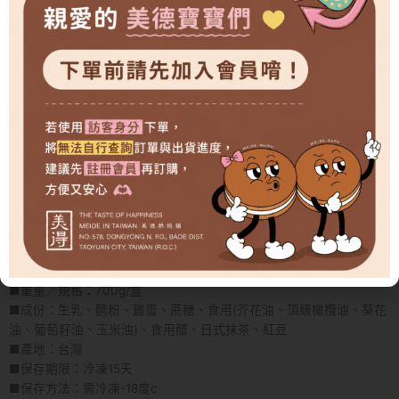
量
靜岡抹茶 × 香甜紅豆
生乳製作的抹茶蛋糕體，
散發自然茶香與濕潤綿密口感。
搭配牧場鮮乳熬煮生乳內餡，
以及飽滿紅豆顆粒，
每一口都充滿濃濃日式風味。
茶香、奶香與豆香的完美平衡，
讓人一吃就愛上。
商品規格
■品名：日式抹茶紅豆生乳捲
■重量／規格：700g/盒
■成份：生乳、麵粉、雞蛋、蔗糖、食用(芥花油、頂級橄欖油、葵花
油、葡萄籽油、玉米油)、食用醋、日式抹茶、紅豆
■產地：台灣
■保存期限：冷凍15天
■保存方法：需冷凍-18度c