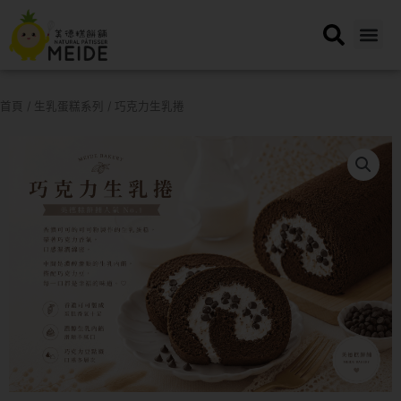
跳
至
主
要
內
首頁
/
生乳蛋糕系列
/ 巧克力生乳捲
容