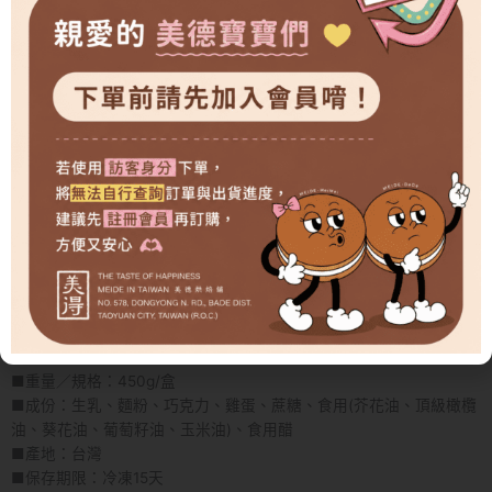
可可控必吃的人氣生乳捲
濕潤綿密的巧克力生乳蛋糕，
包裹著牧場鮮乳熬煮的香醇生乳內餡，
再撒入滿滿巧克力豆增添層次口感。
濃郁可可香、滑順奶香、微脆巧克力豆，
三種風味一次滿足。
香濃卻不甜膩，
是許多人一吃就愛上的美德招牌生乳捲。
■品名：巧克力生乳捲
■重量／規格：450g/盒
■成份：生乳、麵粉、巧克力、雞蛋、蔗糖、食用(芥花油、頂級橄欖
油、葵花油、葡萄籽油、玉米油)、食用醋
■產地：台灣
■保存期限：冷凍15天