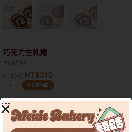
巧克力生乳捲
生乳蛋糕系列
NT$
310
原
目
NT$
350
始
前
巧
加入購物車
價
價
克
格：
格：
力
NT$350。
NT$310。
生
美德人氣冠軍｜巧克力生乳捲
乳
濃郁可可 × 香醇生乳，一吃就愛上的經典滋味。
捲
數
巧克力生乳捲
量