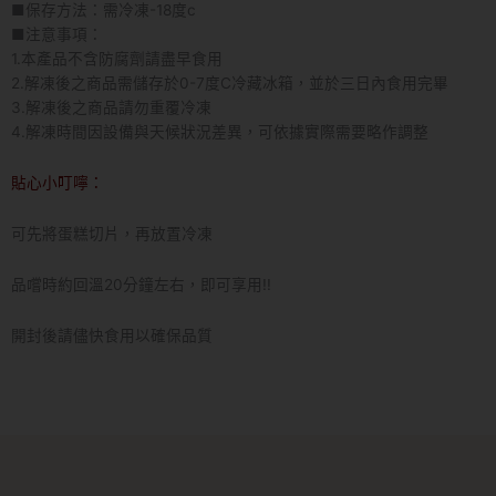
■保存方法：需冷凍-18度c
■注意事項：
1.本產品不含防腐劑請盡早食用
2.解凍後之商品需儲存於0-7度C冷藏冰箱，並於三日內食用完畢
3.解凍後之商品請勿重覆冷凍
4.解凍時間因設備與天候狀況差異，可依據實際需要略作調整
貼心小叮嚀：
可先將蛋糕切片，再放置冷凍
品嚐時約回溫20分鐘左右，即可享用!!
開封後請儘快食用以確保品質