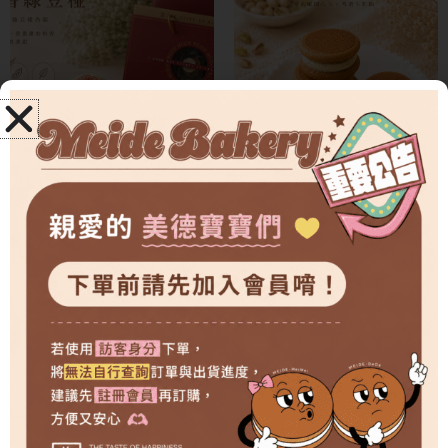
大綠豆椪-8入/盒(中秋預購8/24
開心果生乳燒(期間限定限量販
起安排宅配及自取)
售)
原
目
價
NT$
480
NT$
380
–
NT$
740
NT$
520
始
前
格
價
價
範
格：
格：
圍
NT$520。
NT$480。
NT
到
NT