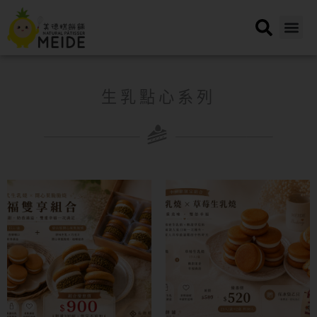
跳
至
主
要
內
容
生乳點心系列