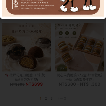
杜拜巧克力情人節花束
莓好開心脆脆 Q 球(統一8/1起
原
目
NT$
1,499
NT$
1,899
自取及宅配)
始
前
原
目
NT$
759
NT$
950
價
價
始
前
格：
格：
價
價
NT$1,899。
NT$1,499。
格：
格：
NT$950。
NT$
杜拜巧克力脆脆 Q 球(統一
開心果脆脆燒6入/盒-綜合款(統
8/5自取及宅配)
一8/10自取及宅配)
原
目
價
NT$
699
NT$
680
–
NT$
1,300
NT$
899
始
前
格
價
價
範
格：
格：
圍
1
2
3
下一頁
NT$899。
NT$699。
NT
到