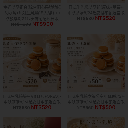
幸福雙享組合(綜合開心果脆脆燒
日式生乳燒雙享組(原味+草莓)-
6入/盒+原味生乳燒15入/盒)-中
中秋預購8/24起安排宅配及自取
原
目
NT$
520
NT$
580
秋預購8/24起安排宅配及自取
始
前
原
目
NT$
900
NT$
1,000
價
價
始
前
格：
格：
價
價
NT$580。
NT$
格：
格：
NT$1,000。
NT$900。
日式生乳燒雙享組(原味+OREO)-
日式生乳燒幸福分享組(原味*2)-
中秋預購8/24起安排宅配及自取
中秋預購8/24起安排宅配及自取
原
目
原
目
NT$
520
NT$
500
NT$
580
NT$
560
始
前
始
前
價
價
價
價
格：
格：
格：
格：
NT$580。
NT$520。
NT$560。
NT$